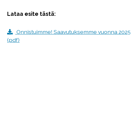
Lataa esite tästä:
Onnistuimme! Saavutuksemme vuonna 2025
(pdf)
Savas-Säätiö sr
Sepänkatu 4 A 1
70100 Kuopio
Muut yhteystiedot