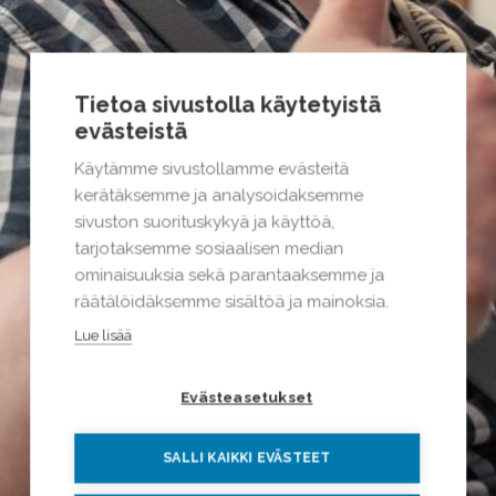
Tietoa sivustolla käytetyistä
evästeistä
Käytämme sivustollamme evästeitä
kerätäksemme ja analysoidaksemme
sivuston suorituskykyä ja käyttöä,
tarjotaksemme sosiaalisen median
ominaisuuksia sekä parantaaksemme ja
räätälöidäksemme sisältöä ja mainoksia.
Lue lisää
Evästeasetukset
SALLI KAIKKI EVÄSTEET