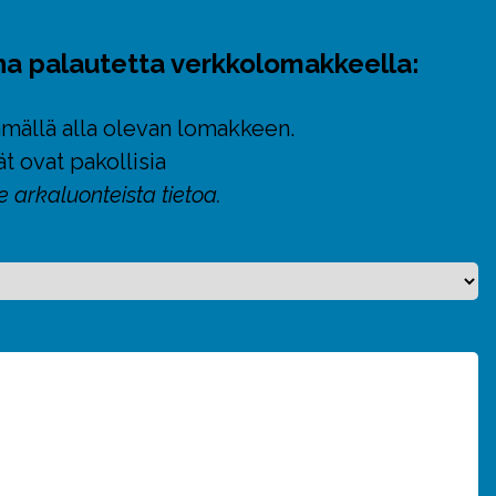
nna palautetta verkkolomakkeella:
tämällä alla olevan lomakkeen.
t ovat pakollisia
e arkaluonteista tietoa.