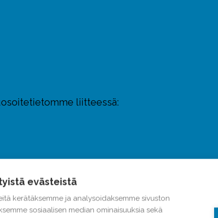
osoitetietomme liitteessä:
tyistä evästeistä
itä kerätäksemme ja analysoidaksemme sivuston
taksemme sosiaalisen median ominaisuuksia sekä