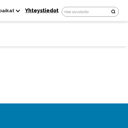
paikat
Yhteystiedot
tila
Usein kysyttyä
Ota yhteyttä