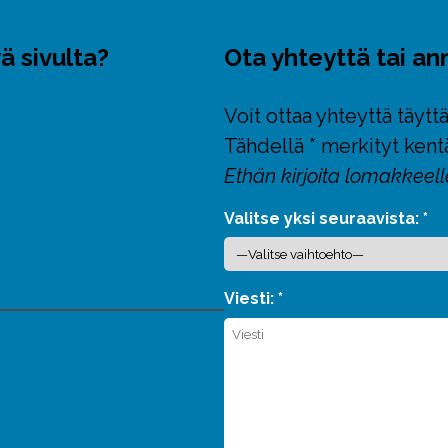
ä sivulta?
Ota yhteyttä tai a
Voit ottaa yhteyttä täyt
Tähdellä * merkityt kentä
Ethän kirjoita lomakkeell
Valitse yksi seuraavista: *
Viesti: *