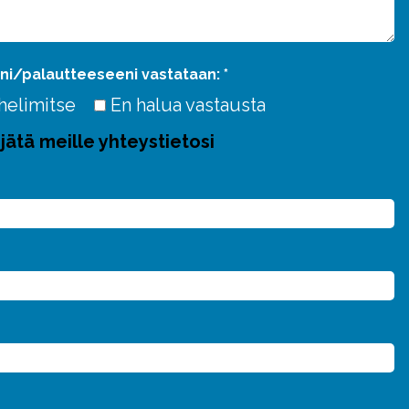
ni/palautteeseeni vastataan: *
helimitse
En halua vastausta
jätä meille yhteystietosi