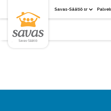
Savas-Säätiö sr
Palvel