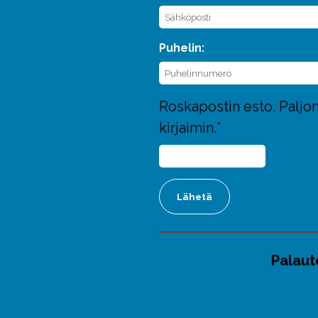
Puhelin:
Roskapostin esto. Paljo
kirjaimin.*
Palaut