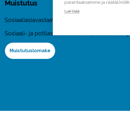
Muistutus
parantaaksemme ja räätälöidäks
Lue lisää
Sosiaaliasiavastaava/Pohjois-Savon hyvinvoint
Sosiaali- ja potilasasiavastaava/Etelä-Savon hy
Muistutuslomake