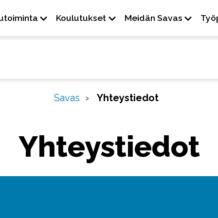
-
+
utoiminta
Koulutukset
Meidän Savas
Työ
Kontrasti
Savas
Yhteystiedot
Yhteystiedot