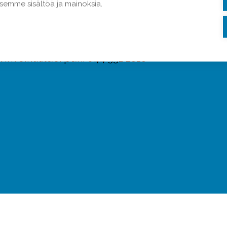
emme sisältöä ja mainoksia.
ialue: puh. 044 461 0999
vinvointialue: puh. 044 351 2818