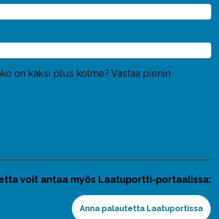
nko on kaksi plus kolme? Vastaa pienin
etta voit antaa myös Laatuportti-portaalissa:
Anna palautetta Laatuportissa