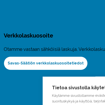
Verkkolaskuosoite
Otamme vastaan sähköisiä laskuja. Verkkolasku
Savas-Säätiön verkkolaskuosoitetiedot
Tietoa sivustolla käyte
Käytämme sivustollamme eväste
suorituskykyä ja käyttöä, tarjo