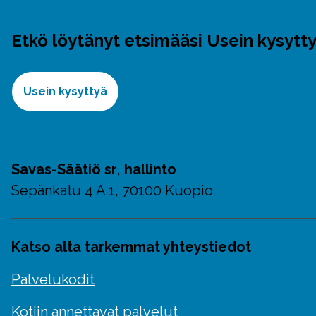
Etkö löytänyt etsimääsi Usein kysytty
Usein kysyttyä
Savas-Säätiö sr
,
hallinto
Sepänkatu 4 A 1, 70100 Kuopio
Katso alta tarkemmat yhteystiedot
Palvelukodit
Kotiin annettavat palvelut