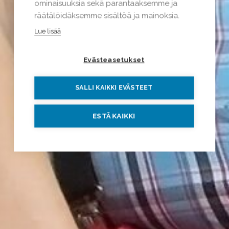
ominaisuuksia sekä parantaaksemme ja
räätälöidäksemme sisältöä ja mainoksia.
Lue lisää
Evästeasetukset
SALLI KAIKKI EVÄSTEET
ESTÄ KAIKKI