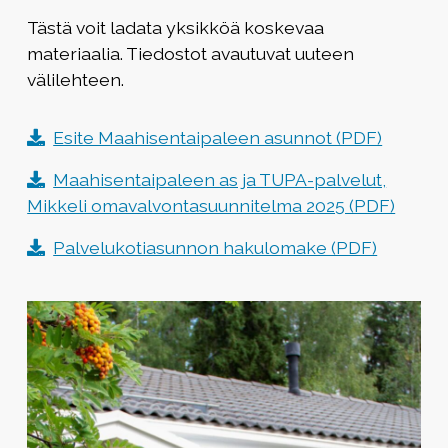
Tästä voit ladata yksikköä koskevaa
materiaalia. Tiedostot avautuvat uuteen
välilehteen.
Esite Maahisentaipaleen asunnot (PDF)
Maahisentaipaleen as ja TUPA-palvelut,
Mikkeli omavalvontasuunnitelma 2025 (PDF)
Palvelukotiasunnon hakulomake (PDF)