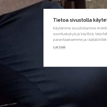
Tietoa sivustolla käyte
Käytämme sivustollamme eväste
suorituskykyä ja käyttöä, tarjo
parantaaksemme ja räätälöidäks
Lue lisää