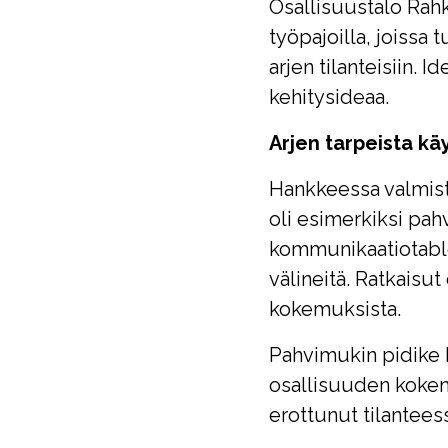
Osallisuustalo Rahk
työpajoilla, joissa 
arjen tilanteisiin. I
kehitysideaa.
Arjen tarpeista kä
Hankkeessa valmistu
oli esimerkiksi pah
kommunikaatiotable
välineitä. Ratkaisut
kokemuksista.
Pahvimukin pidike he
osallisuuden kokemu
erottunut tilantees