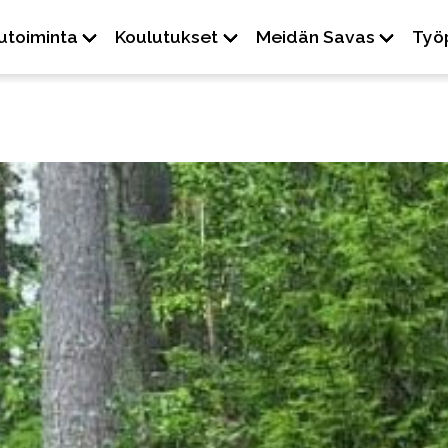
-
+
utoiminta
Koulutukset
Meidän Savas
Työ
Kontrasti