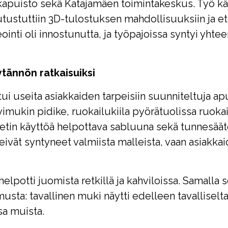
apuisto sekä Katajamäen toimintakeskus. Työ käyn
tutustuttiin 3D-tulostuksen mahdollisuuksiin ja ets
deointi oli innostunutta, ja työpajoissa syntyi yhte
ytännön ratkaisuiksi
i useita asiakkaiden tarpeisiin suunniteltuja ap
vimukin pidike, ruokailukiila pyörätuolissa ruoka
tin käyttöä helpottava sabluuna sekä tunnesäät
 eivät syntyneet valmiista malleista, vaan asiakka
lpotti juomista retkillä ja kahviloissa. Samalla s
sta: tavallinen muki näytti edelleen tavalliselta,
sa muista.