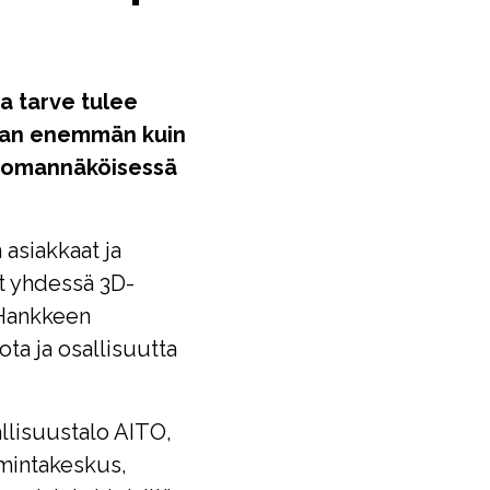
a tarve tulee
llaan enemmän kuin
ia omannäköisessä
asiakkaat ja
t yhdessä 3D-
. Hankkeen
ta ja osallisuutta
llisuustalo AITO,
mintakeskus,