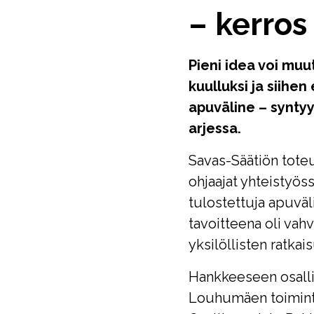
– kerros
Pieni idea voi muu
kuulluksi ja siihe
apuväline – syntyy
arjessa.
Savas-Säätiön tote
ohjaajat yhteistyö
tulostettuja apuväli
tavoitteena oli vah
yksilöllisten ratkai
Hankkeeseen osalli
Louhumäen toiminta