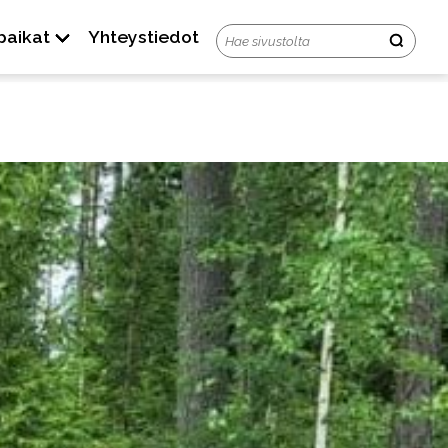
paikat
Yhteystiedot
tila
Usein kysyttyä
Ota yhteyttä