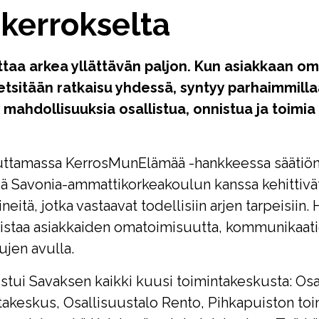
 kerrokselta
ttaa arkea yllättävän paljon. Kun asiakkaan om
n etsitään ratkaisu yhdessä, syntyy parhaimmi
 mahdollisuuksia osallistua, onnistua ja toim
uttamassa KerrosMunElämää -hankkeessa säätiön 
ssä Savonia-ammattikorkeakoulun kanssa kehittivä
neitä, jotka vastaavat todellisiin arjen tarpeisiin
vistaa asiakkaiden omatoimisuutta, kommunikaatio
sujen avulla.
stui Savaksen kaikki kuusi toimintakeskusta: Osa
keskus, Osallisuustalo Rento, Pihkapuiston toi