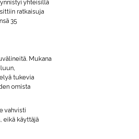
nistyi yhteisillä
ittiin ratkaisuja
ensä 35
uvälineitä. Mukana
iluun,
elyä tukevia
iden omista
e vahvisti
 eikä käyttäjä