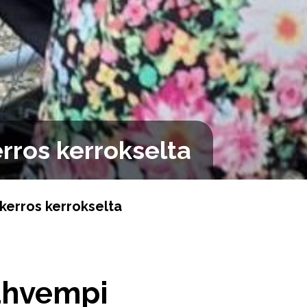
rros kerrokselta
kerros kerrokselta
vahvempi