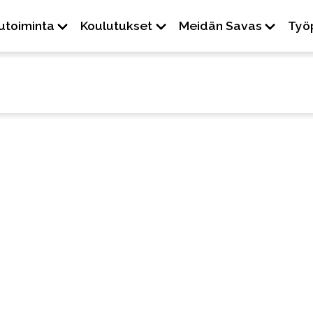
-
+
utoiminta
Koulutukset
Meidän Savas
Työ
Kontrasti