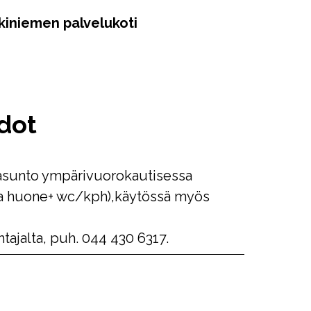
kiniemen palvelukoti
dot
sunto ympärivuorokautisessa
a huone+ wc/kph),käytössä myös
tajalta, puh. 044 430 6317.