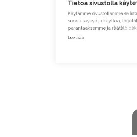
Tietoa sivustolla käyte
Käytämme sivustollamme eväste
suorituskykyä ja käyttöä, tarjo
parantaaksemme ja räätälöidäks
Lue lisää