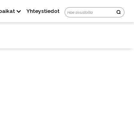
paikat
Yhteystiedot
tila
Usein kysyttyä
Ota yhteyttä