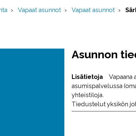
nta
Vapaat asunnot
Vapaat asunnot
Sär
Asunnon tie
Lisätietoja
Vapaana a
asumispalvelussa (om
yhteistiloja.
Tiedustelut yksikön joh