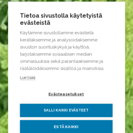
Tietoa sivustolla käytetyistä
evästeistä
Käytämme sivustollamme evästeitä
kerätäksemme ja analysoidaksemme
sivuston suorituskykyä ja käyttöä,
tarjotaksemme sosiaalisen median
ominaisuuksia sekä parantaaksemme ja
räätälöidäksemme sisältöä ja mainoksia.
Lue lisää
Evästeasetukset
SALLI KAIKKI EVÄSTEET
ESTÄ KAIKKI