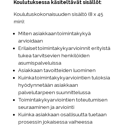
Koulutuksessa käsiteltävät sisällöt
:
Koulutuskokonaisuuden sisältö (8 x 45
min):
Miten asiakkaan toimintakykyä
arvioidaan
Erilaiset toimintakykyarvioinnit erityistä
tukea tarvitsevien henkilöiden
asumispalveluissa
Asiakkaan tavoitteiden luominen
Kuinka toimintakykyarviointien tuloksia
hyödynnetään asiakkaan
palvelutarpeen suunnittelussa
Toimintakykyarviointien toteutumisen
seuraaminen ja arviointi
Kuinka asiakkaan osallisuutta tuetaan
prosessin jokaisessa vaiheessa