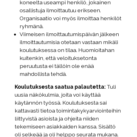
koneelta useampi henkilö, jokainen
osallistuja ilmoittautuu erikseen.
Organisaatio voi myös ilmoittaa henkilöt
ryhmänä.
Viimeisen ilmoittautumispäivän jälkeen
ilmoittautumisia otetaan vastaan mikäli
koulutuksessa on tilaa. Huomioitahan
kuitenkin, että veloituksetonta
peruutusta ei tällöin ole enää
mahdollista tehdä.
Koulutuksesta saatua palautetta:
Tuli
uusia näkökulmia, joita voi käyttää
käytännön työssä. Koulutuksesta sai
kattavasti tietoa toimintakykyarviointeihin
liittyvistä asioista ja ohjeita niiden
tekemiseen asiakkaiden kanssa. Sisältö
oli selkeää ja oli helppo seurata mukana.