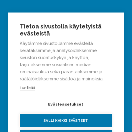
Tietoa sivustolla käytetyistä
evästeistä
Käytämme sivustollamme evästeitä
kerätäksemme ja analysoidaksemme
sivuston suorituskykyä ja käyttöä,
tarjotaksemme sosiaalisen median
ominaisuuksia sekä parantaaksemme ja
räätälöidäksemme sisältöä ja mainoksia.
Lue lisää
Evästeasetukset
SALLI KAIKKI EVÄSTEET