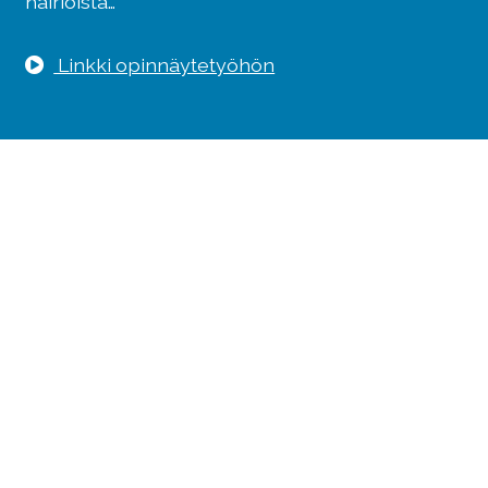
häiriöistä…
Linkki opinnäytetyöhön
Savas-Säätiö sr
Sepänkatu 4 A 1
70100 Kuopio
Muut yhteystiedot