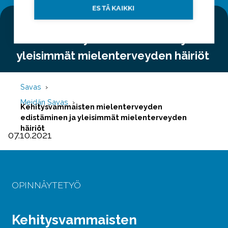
ESTÄ KAIKKI
Kehitysvammaisten
mielenterveyden edistäminen ja
yleisimmät mielenterveyden häiriöt
Savas
Meidän Savas
Kehitysvammaisten mielenterveyden
edistäminen ja yleisimmät mielenterveyden
häiriöt
07.10.2021
OPINNÄYTETYÖ
Kehitysvammaisten