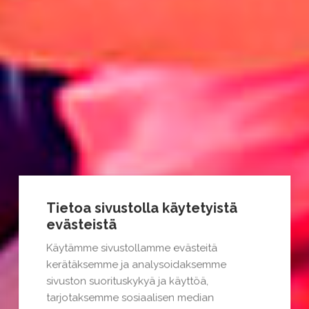
Tietoa sivustolla käytetyistä
evästeistä
Käytämme sivustollamme evästeitä
kerätäksemme ja analysoidaksemme
sivuston suorituskykyä ja käyttöä,
tarjotaksemme sosiaalisen median