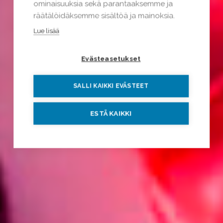
ominaisuuksia sekä parantaaksemme ja
räätälöidäksemme sisältöä ja mainoksia.
Lue lisää
Evästeasetukset
SALLI KAIKKI EVÄSTEET
ESTÄ KAIKKI