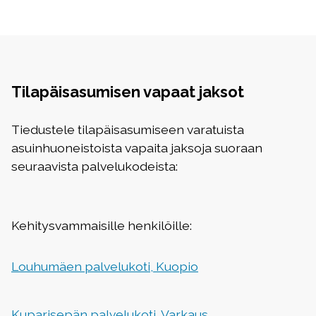
Tilapäisasumisen vapaat jaksot
Tiedustele tilapäisasumiseen varatuista
asuinhuoneistoista vapaita jaksoja suoraan
seuraavista palvelukodeista:
Kehitysvammaisille henkilöille:
Louhumäen palvelukoti, Kuopio
Kuparisepän palvelukoti, Varkaus