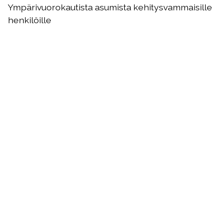
Ympärivuorokautista asumista kehitysvammaisille
henkilöille
Kiuruvesi
Kallion koti
Kiuruvesi
Ympärivuorokautista asumista kehitysvammaisille
henkilöille
Kuopio
Louhumäen kodit
Kuopio
Ympärivuorokautista asumista kehitysvammaisille